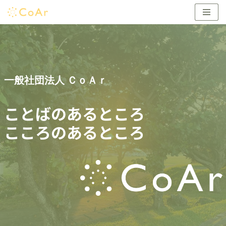
コ
ン
テ
ン
ツ
一般社団法人 ＣｏＡｒ
へ
ス
ことばのあるところ
キ
ッ
こころのあるところ
プ