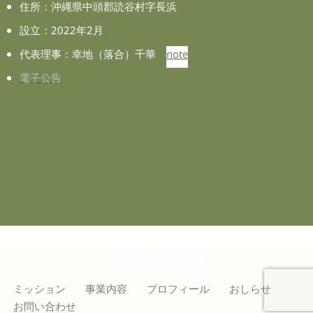
住所：沖縄県中頭郡読谷村字長浜
設立：2022年2月
代表理事：幸地（落合）千華
note
電子公告
Copyright 2022 CoAr
ミッション
事業内容
プロフィール
おしらせ
お問い合わせ